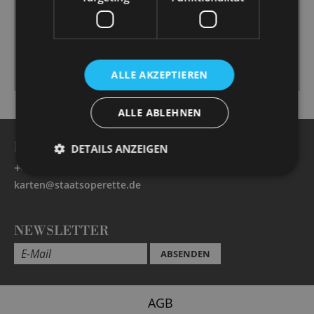
viele lustige Einfälle umgesetzt und dabei lustvoll
fabuliert. […] Spiel und Choreografie gehen
ineinander über. […]
Fazit: Die Produktion ist ein schön musizierter, bunt-
heutiger Beitrag, der das Repertoire attraktiv ergänzt.
ALLE AKZEPTIEREN
ALLE ABLEHNEN
BESUCHERSERVICE -
Öffnungszeiten
DETAILS ANZEIGEN
+49 351 32042 222
karten@staatsoperette.de
NEWSLETTER
ABSENDEN
AGB