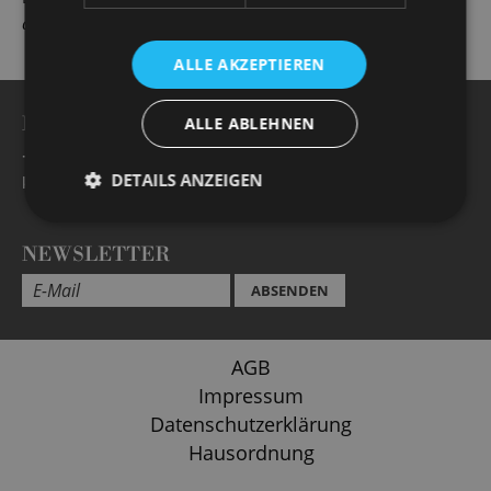
d'amore
zu erleben war.
ALLE AKZEPTIEREN
BESUCHERSERVICE -
Öffnungszeiten
ALLE ABLEHNEN
+49 351 32042 222
DETAILS ANZEIGEN
karten@staatsoperette.de
NEWSLETTER
ABSENDEN
AGB
Impressum
Datenschutzerklärung
Hausordnung