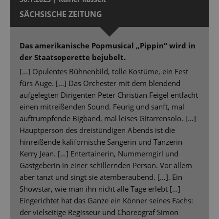
SÄCHSISCHE ZEITUNG
Das amerikanische Popmusical „Pippin“ wird in
der Staatsoperette bejubelt.
[...] Opulentes Bühnenbild, tolle Kostüme, ein Fest
fürs Auge. [...] Das Orchester mit dem blendend
aufgelegten Dirigenten Peter Christian Feigel entfacht
einen mitreißenden Sound. Feurig und sanft, mal
auftrumpfende Bigband, mal leises Gitarrensolo. […]
Hauptperson des dreistündigen Abends ist die
hinreißende kalifornische Sängerin und Tänzerin
Kerry Jean. […] Entertainerin, Nummerngirl und
Gastgeberin in einer schillernden Person. Vor allem
aber tanzt und singt sie atemberaubend. […]. Ein
Showstar, wie man ihn nicht alle Tage erlebt […]
Eingerichtet hat das Ganze ein Könner seines Fachs:
der vielseitige Regisseur und Choreograf Simon