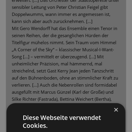
sensibler Leitung von Peter Christian Feigel gibt
Doppelwumms, wann immer es angemessen ist,
kann sich aber auch zurücknehmen. […]
Mit Gero Wendorff hat das Ensemble einen Tenor in
seinen Reihen, der die gesanglichen Hürden der
Titelfigur mühelos nimmt. Sein Traum vom Himmel
„A Corner of the Sky“ – klassischer Musical-I-Want-
Song […] – vermittelt er überzeugend. […] Mit
unheimlicher Präzision, mal hämmernd, mal
streichelnd, setzt Gast Kerry Jean jeden Tanzschritt
auf den Bühnenboden, ohne an stimmlicher Kraft zu
verlieren. […] Auch die Nebenrollen sind formidabel
ausgefüllt mit Marcus Günzel (Karl der Große) und
Silke Richter (Fastrada), Bettina Weichert (Bertha),
Sybille Lambrich (Katharina) und Sascha Luder
×
(Ludwig). Sie alle bekommen ihre Augenblicke, sich in
Diese Webseite verwendet
den Fokus zu spielen, zu singen, zu tanzen – und
Cookies.
nutzen dies, um das Publikum für sich einzunehmen.