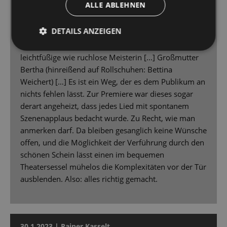
ALLE ABLEHNEN
die Hände klatschen lassen.
[…]. Kerry Jean [eine Prinzipalin, eine
DETAILS ANZEIGEN
Strippenzieherin ersten Ranges] ist in dieser Rolle [...]
eine beeindruckend überpräsente und trotzdem
leichtfüßige wie ruchlose Meisterin [...] Großmutter
Bertha (hinreißend auf Rollschuhen: Bettina
Weichert) […] Es ist ein Weg, der es dem Publikum an
nichts fehlen lässt. Zur Premiere war dieses sogar
derart angeheizt, dass jedes Lied mit spontanem
Szenenapplaus bedacht wurde. Zu Recht, wie man
anmerken darf. Da bleiben gesanglich keine Wünsche
offen, und die Möglichkeit der Verführung durch den
schönen Schein lässt einen im bequemen
Theatersessel mühelos die Komplexitäten vor der Tür
ausblenden. Also: alles richtig gemacht.
30.1.2023 | Rainer Kasselt