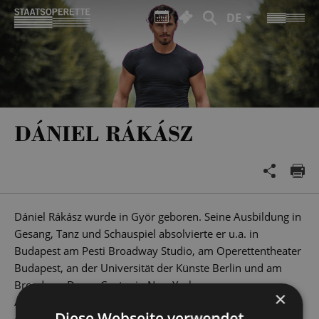
DE
DÁNIEL RÁKÁSZ
Dániel Rákász wurde in Györ geboren. Seine Ausbildung in
Gesang, Tanz und Schauspiel absolvierte er u.a. in
Budapest am Pesti Broadway Studio, am Operettentheater
Budapest, an der Universität der Künste Berlin und am
Broadway Dance Center in New York.
×
Als Solotänzer war er in seinem Heimatland u.a. in „Tanz
Diese Webseite verwendet
der Vampire“ oder „Sommernachtstraum – Das Musical“ zu