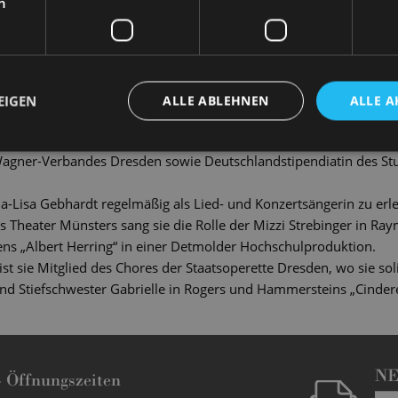
h
hr Gesangsstudium an der Musikhochschule Münster bei Prof. Ine
ik Detmold bei Eeva Tenkanen fort. Sie absolvierte ihren Master
r in Dresden bei Prof. Yamina Maamar, sowie in der Liedklasse v
 Meisterklassenstudium an.
e u.a. durch Meisterkurse bei Prof. KS Christiane Iven, Bo Skovhu
EIGEN
ALLE ABLEHNEN
ALLE A
d Daniel Heide.
 Alumni-GFF-Interpretationswettbewerbs, der Internationalen Säng
-Wagner-Verbandes Dresden sowie Deutschlandstipendiatin des St
na-Lisa Gebhardt regelmäßig als Lied- und Konzertsängerin zu erl
 Theater Münsters sang sie die Rolle der Mizzi Strebinger in Ra
ens „Albert Herring“ in einer Detmolder Hochschulproduktion.
ist sie Mitglied des Chores der Staatsoperette Dresden, wo sie soli
d Stiefschwester Gabrielle in Rogers und Hammersteins „Cinderell
N
-
Öffnungszeiten