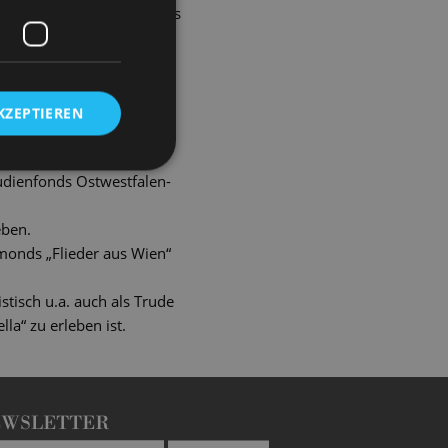
s Krome und setzte dieses
 an der Hochschule für
on Prof. KS Olaf Bär und
s, Marcel Boone, Paul
KZEPTIEREN
erakademie Torgau,
udienfonds Ostwestfalen-
eben.
ymonds „Flieder aus Wien“
stisch u.a. auch als Trude
a“ zu erleben ist.
EWSLETTER