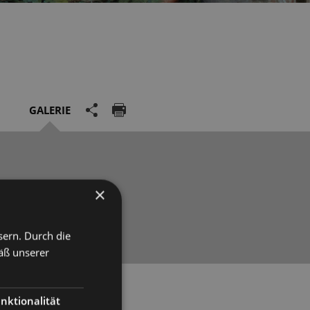
GALERIE
×
sern. Durch die
äß unserer
nd Nepal, sowie ein
nktionalität
loss.