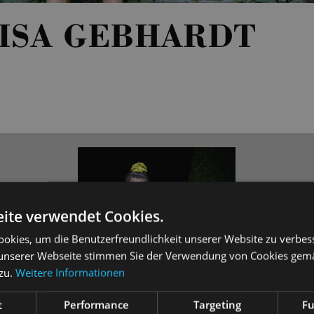
LISA GEBHARDT
ite verwendet Cookies.
okies, um die Benutzerfreundlichkeit unserer Website zu verbes
unserer Webseite stimmen Sie der Verwendung von Cookies gem
 zu.
Weitere Informationen
ied sich zunächst für längere Auslandsaufenthalte in Südafrika u
t
Performance
Targeting
Fu
gungsorientierter Sozialer Arbeit, welches sie erfolgreich absch