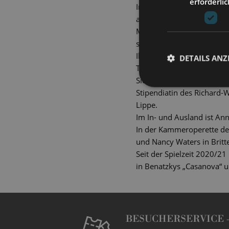
erforderlic
Im Anschluss begann sie i
an der Hochschule für Mus
Musik Carl Maria von Webe
schließt an dieses nun ihr
Ihre Ausbildung ergänzt si
DETAILS ANZ
Triepels, Will Humburg un
Sie ist Preisträgerin des
Stipendiatin des Richard
Lippe.
Im In- und Ausland ist An
In der Kammeroperette des
und Nancy Waters in Britt
Seit der Spielzeit 2020/21 
in Benatzkys „Casanova“ un
BESUCHERSERVICE 