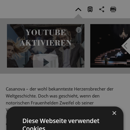
YOUTUBE
i
AKTIVIEREN
YouTube immer aktivieren
Casanova – der wohl bekannteste Herzensbrecher der
Weltgeschichte. Doch was geschieht, wenn den
notorischen Frauenhelden Zweifel ob seiner
Verführungskunst ergreifen? In einer humorvollen
×
Nacherzählung der berühmten Biografie Casanovas wird
Diese Webseite verwendet
dieser auf seiner Reise quer durch Europa an die Grenzen
Cookies.