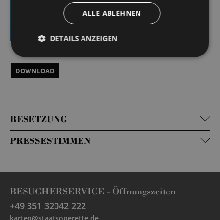
ALLE ABLEHNEN
Klicken Sie auf den DOWNLOAD-Button,
um sich das digitale Programmheft als PDF
DETAILS ANZEIGEN
anzeigen zu lassen und herunterladen zu
können.
DOWNLOAD
BESETZUNG
PRESSESTIMMEN
BESUCHERSERVICE -
Öffnungszeiten
+49 351 32042 222
karten@staatsoperette.de