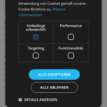
Verwendung von Cookies gemäß unserer
Vampire und Dämonen sowie ein dionysischer Tanz, der
Cookie-Richtlinie zu.
Weitere
selbst Hades von seinem Unterweltsthron reißen würde.
Informationen
Komplettpaket
Unbedingt
Performance
Balleintritt mit Begrüßungsgetränk, Vorstellungsbesuch,
erforderlich
Buffet und Mitternachtssnack
Einlass: ab 17.30 Uhr
Targeting
Funktionalität
Bitte buchen Sie Ihre Karten für den Sommernachtsball
gerne direkt beim Besucherservice der Staatsoperette. Dies
kann telefonisch unter 0351- 32042 222, per E-Mail unter
karten@staatsoperette.de oder im Webshop erfolgen
ALLE AKZEPTIEREN
(Die bezahlten Ballkarten sind von einer Stornierung
ausgenommen.)
ALLE ABLEHNEN
DETAILS ANZEIGEN
DRESSCODE UND HINWEISE