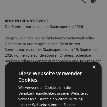
REISE IN DIE UNTERWELT
Der Sommernachstball der Staatsoperette 2026
Steigen Sie hinab in eine funkelnde Schattenwelt voller
Geheimnisse und Möglichkeiten! Beim dritten
Sommernachtsball der Staatsoperette am 19. September
2026 können Sie auf den Spuren Orpheus’ scheinbar
unüberwindbare Grenzen durchbrechen und sich ganz der
×
Magie der Musik hingeben. Kommen Sie mit auf eine
„Reise in die Unterwelt“, wo im Dunkel der Nacht der
Diese Webseite verwendet
Mythos beginnt …
Cookies.
Wir verwenden Cookies, um die
Nach der Uraufführung des Tanzabends
Ich, Eurydike
von
Benutzerfreundlichkeit unserer Website zu
Gabriel Pitoni, der von der Selbstfindung Eurydikes im
verbessern. Durch die weitere Nutzung
Reich der Schatten erzählt, erwarten Sie ein wahrhaft
unserer Webseite stimmen Sie der
göttliches Buffet, künstlerische Darbietungen voller