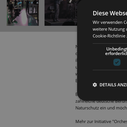
Diese Webse
Wir verwenden Co
weitere Nutzung 
Cookie-Richtlinie
Nicht nur vom Klima- und
Unbeding
erforderlic
der Staatsoperette und zw
ihren Green- Box-Kammerk
unterschiedlichsten Form
während wissenschaftlich
Beiträge das exklusive Ko
DETAILS ANZ
Bereits seit Frühjahr 2021
zahlreiche deutsche Beruf
Naturschutz ein und möcht
Mehr zur Initiative "Orch