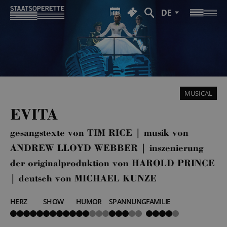
DE
MUSICAL
EVITA
gesangstexte von TIM RICE | musik von
ANDREW LLOYD WEBBER | inszenierung
der originalproduktion von HAROLD PRINCE
| deutsch von MICHAEL KUNZE
HERZ
SHOW
HUMOR
SPANNUNG
FAMILIE
5
5
2
3
4
von
von
von
von
von
5
5
5
5
5