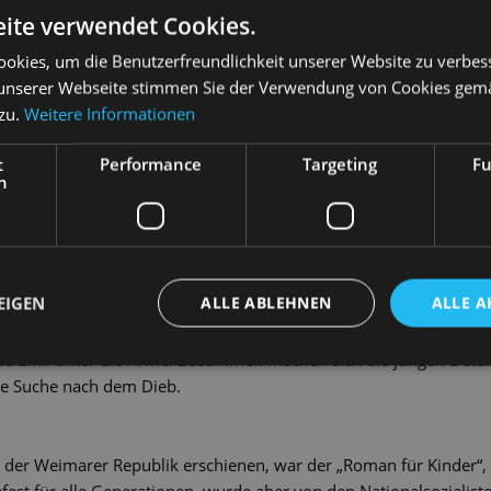
0
KARTEN
21 - 55 €
ite verwendet Cookies.
GEN
okies, um die Benutzerfreundlichkeit unserer Website zu verbes
unserer Webseite stimmen Sie der Verwendung von Cookies gem
 zu.
Weitere Informationen
t
Performance
Targeting
Fu
h
mil Tischbein wollte doch nur seine Verwandten in Berlin besuch
. Aber jetzt sind die 140 Mark für seine Großmutter weg. Sie sind 
 Nur, zur Polizei kann er nicht gehen, weil er zu Hause in Neusta
EIGEN
ALLE ABLEHNEN
ALLE A
Bösewicht auf eigene Faust. So richtig weit kommt er allerdings ni
schnell verloren. Zum Glück greifen der Tausendsassa Gustav mit 
e Emil unter die Arme. Zusammen machen sich die jungen Detek
e Suche nach dem Dieb.
n der Weimarer Republik erschienen, war der „Roman für Kinder“, 