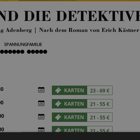
ND DIE DETEKTIV
ang Adenberg | Nach dem Roman von Erich Kästner
SPANNUNG
FAMILIE
5
5
von
von
5
5
30
KARTEN
23 - 69 €
00
KARTEN
21 - 55 €
00
KARTEN
21 - 55 €
00
KARTEN
21 - 55 €