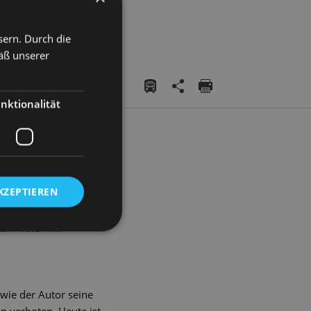
sern. Durch die
äß unserer
nktionalität
en. Er durfte sogar ganz
natürlich nicht einfach so
dt was ausgefressen hat.
KZEPTIEREN
cht, denn als „Provinzler“
der Hupe, Cousine Pony
tiv*innen im
wie der Autor seine