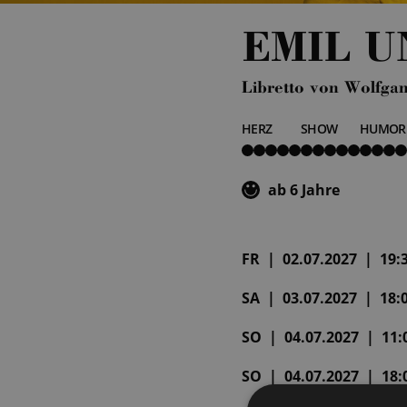
EMIL U
Libretto von Wolfg
HERZ
SHOW
HUMOR
5
5
5
von
von
von
5
5
5
ab 6 Jahre
FR | 02.07.2027 | 19:
SA | 03.07.2027 | 18:
SO | 04.07.2027 | 11:
SO | 04.07.2027 | 18: