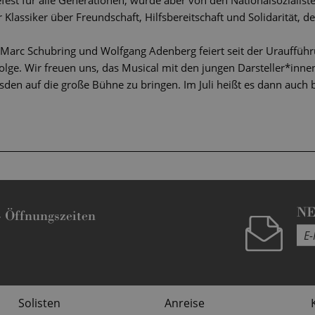
fest für alle Generationen, wurde aber von den Nationalsozialiste
r Klassiker über Freundschaft, Hilfsbereitschaft und Solidarität, d
 Marc Schubring und Wolfgang Adenberg feiert seit der Urauffü
olge. Wir freuen uns, das Musical mit den jungen Darsteller*inne
den auf die große Bühne zu bringen. Im Juli heißt es dann auch be
N
-
Öffnungszeiten
Solisten
Anreise