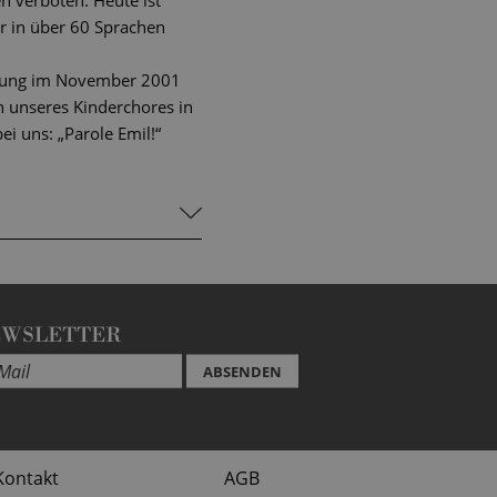
n verboten. Heute ist
er in über 60 Sprachen
hrung im November 2001
n unseres Kinderchores in
i uns: „Parole Emil!“
EWSLETTER
ABSENDEN
Kontakt
AGB