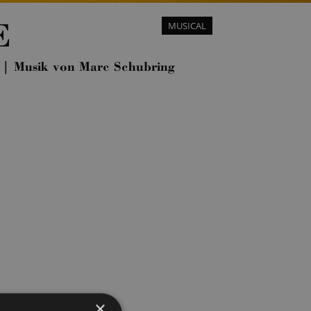
E
MUSICAL
 | Musik von Marc Schubring
×