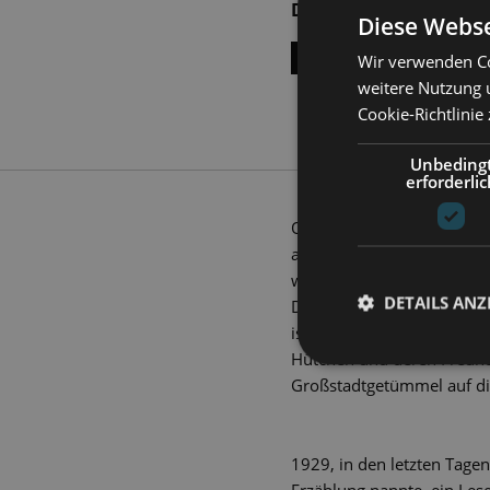
DI | 06.07.2027 | 18:0
Diese Webse
ALLE TERMINE ANZEI
Wir verwenden Co
weitere Nutzung 
Cookie-Richtlinie
Unbeding
erforderlic
Oh weh, oh weh, oh weh! E
alleine mit dem Zug reisen
weg. Sie wurden gestohlen!
DETAILS ANZ
Deshalb verfolgt Emil den 
ist er in Berlin ziemlich 
Hütchen und deren Freund
Großstadtgetümmel auf di
1929, in den letzten Tage