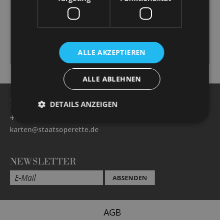
viele lustige Einfälle umgesetzt und dabei lustvoll
fabuliert. […] Spiel und Choreografie gehen
ineinander über. […]
Fazit: Die Produktion ist ein schön musizierter, bunt-
heutiger Beitrag, der das Repertoire attraktiv ergänzt.
ALLE AKZEPTIEREN
ALLE ABLEHNEN
BESUCHERSERVICE -
Öffnungszeiten
DETAILS ANZEIGEN
+49 351 32042 222
karten@staatsoperette.de
NEWSLETTER
ABSENDEN
AGB