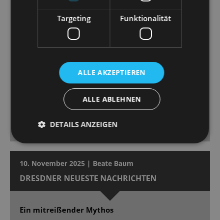
Aleš Valášek wechseln im Minutentakt und rauben
Targeting
Funktionalität
schon früh den Atem […] Chor und Ballett agieren –
in großer Besetzung – ebenfalls mitreißend und
makellos. Dirigent Peter Christian Feigel weiß das
Orchester sowohl in leisen wie mächtigen Momenten
angemessen zu leiten - wenn volle Pulle gegeben
ALLE AKZEPTIEREN
wird, leuchtet „Wein’ nicht um mich, Argentinien“ in
strahlender Pracht mit unwiderstehlicher
ALLE ABLEHNEN
Ohrwurmgarantie. Die Premiere bekam begeisterten
Beifall und Ovationen im Stehen, absolut
DETAILS ANZEIGEN
angemessen.
10. November 2025 | Beate Baum
DRESDNER NEUESTE NACHRICHTEN
Ein mitreißender Mythos