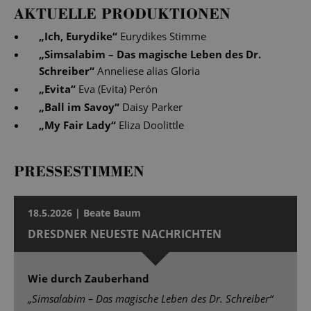
AKTUELLE PRODUKTIONEN
„
Ich, Eurydike
“
Eurydikes Stimme
„
Simsalabim – Das magische Leben des Dr.
Schreiber
“
Anneliese alias Gloria
„
Evita
“
Eva (Evita) Perón
„
Ball im Savoy
“
Daisy Parker
„
My Fair Lady
“
Eliza Doolittle
PRESSESTIMMEN
18.5.2026 | Beate Baum
DRESDNER NEUESTE NACHRICHTEN
Wie durch Zauberhand
„Simsalabim – Das magische Leben des Dr. Schreiber“