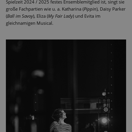
Spielzeit 2024 / 2025 festes Ensemblemitglied ist, singt sie
große Fachpartien wie u. a. Katharina (
Pippin
), Daisy Parker
(
Ball im Savoy
), Eliza (
My Fair Lady
) und Evita im
gleichnamigen Musical.