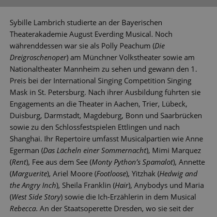
Sybille Lambrich studierte an der Bayerischen
Theaterakademie August Everding Musical. Noch
währenddessen war sie als Polly Peachum (
Die
Dreigroschenoper
) am Münchner Volkstheater sowie am
Nationaltheater Mannheim zu sehen und gewann den 1.
Preis bei der International Singing Competition Singing
Mask in St. Petersburg. Nach ihrer Ausbildung führten sie
Engagements an die Theater in Aachen, Trier, Lübeck,
Duisburg, Darmstadt, Magdeburg, Bonn und Saarbrücken
sowie zu den Schlossfestspielen Ettlingen und nach
Shanghai. Ihr Repertoire umfasst Musicalpartien wie Anne
Egerman (
Das Lächeln einer Sommernacht
), Mimi Marquez
(
Rent
), Fee aus dem See (
Monty Python’s Spamalot
), Annette
(
Marguerite
), Ariel Moore (
Footloose
), Yitzhak (
Hedwig and
the Angry Inch
), Sheila Franklin (
Hair
), Anybodys und Maria
(
West Side Story
) sowie die Ich-Erzählerin in dem Musical
Rebecca
. An der Staatsoperette Dresden, wo sie seit der