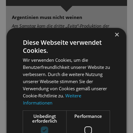
Argentinien muss nicht weinen
Am Samstag kam die dritte „Evita“-Produktion der
×
Staatsoperette auf die Bühne: lebhaft, bildgewaltig,
brillant gespielt und gesungen – ein großer Wurf!
Diese Webseite verwendet
Cookies.
[...] Die Fassung von Regisseur und Choreograf
Wir verwenden Cookies, um die
Simon Eichenberger („Pippin“) begeistert mit
Benutzerfreundlichkeit unserer Website zu
Opulenz. Wunderbar meistert Sybille Lambrich in der
verbessern. Durch die weitere Nutzung
Titelpartie die für weibliche Sopranstimme schwierig
unserer Webseite stimmen Sie der
geschriebenen Gesangsparts. Ebenso stark Gero
Verwendung von Cookies gemäß unserer
Wendorffin der zweiten Hauptrolle als Erzähler Che
Cookie-Richtlinie zu.
Weitere
[…] sowie Marcus Günzel als beim langen Sterben
Informationen
seinerEvita mitfühlender Juan Perón. Nicht zu
unterschlagen: Tenor Václac Vallon, der als
Unbedingt
Performance
schmieriger Tangosänger Agustin Magaldi begeistert.
erforderlich
[…] Auf der dauerbewegten Drehbühne (Charles
Quiggin) immer was los, die prächtigen Kostüme von