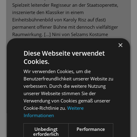
Spielzeit leitender Regisseur an der Staatsoperette,
inszenierte den Klassiker in einem
Einheitsbühnenbild von Karoly Risz auf (fast)
permanent offener Bühne mit dennoch vielfältiger
Raumwirkung. […] Nini von Selzams Kostüme
charakterisieren die Figuren treffsicher.
×
[...] Aswintha Vermeulen als Sally Bowles erweist sich
Diese Webseite verwendet
als wildes Energiebündel mit Spielfreude und auch
Cookies.
zarten Seiten, ihre Stimme steckt voller Soul [...]
Dabei müssen sich Kaya Loewe als umtriebiges
Wir verwenden Cookies, um die
Fräulein Kost sowie Nina Kemptner und Jeannette
Benutzerfreundlichkeit unserer Website zu
Oswald keineswegs verstecken. Silke Richter gibt eine
verbessern. Durch die weitere Nutzung
lebenskluge Vermieterin mit vokaler Weisheit,
unserer Webseite stimmen Sie der
während Bryan Rothfuss als spätverliebter Schultz
Verwendung von Cookies gemäß unserer
der tragische Verlierer ist. Adrian Djokić als
Cookie-Richtlinie zu.
Weitere
jungenhafter Clifford sowie Gero Wendorff als
Informationen
zunehmend beängstigender Ernst Ludwig entwickeln
Unbedingt
Performance
höchst unterschiedliche Charaktere und lassen ihre
erforderlich
Figuren ins Konträre wachsen. Der Conférencier von