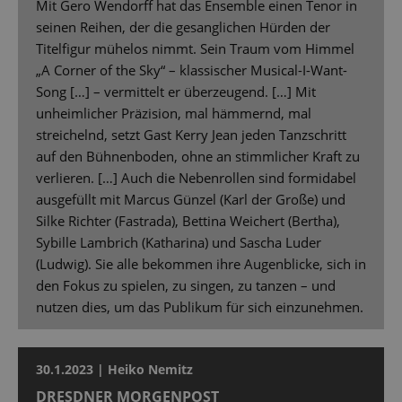
Mit Gero Wendorff hat das Ensemble einen Tenor in
seinen Reihen, der die gesanglichen Hürden der
Titelfigur mühelos nimmt. Sein Traum vom Himmel
„A Corner of the Sky“ – klassischer Musical-I-Want-
Song […] – vermittelt er überzeugend. […] Mit
unheimlicher Präzision, mal hämmernd, mal
streichelnd, setzt Gast Kerry Jean jeden Tanzschritt
auf den Bühnenboden, ohne an stimmlicher Kraft zu
verlieren. […] Auch die Nebenrollen sind formidabel
ausgefüllt mit Marcus Günzel (Karl der Große) und
Silke Richter (Fastrada), Bettina Weichert (Bertha),
Sybille Lambrich (Katharina) und Sascha Luder
(Ludwig). Sie alle bekommen ihre Augenblicke, sich in
den Fokus zu spielen, zu singen, zu tanzen – und
nutzen dies, um das Publikum für sich einzunehmen.
30.1.2023 | Heiko Nemitz
DRESDNER MORGENPOST