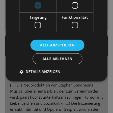
Marcus Günzel mag zwar kein wirklicher Verführer
sein, beherrscht Spiel und Stimme aber souverän [...]
Targeting
Funktionalität
23. Oktober 2023 | Heiko Nemitz
ALLE AKZEPTIEREN
DRESDNER MORGENPOST
ALLE ABLEHNEN
Racherausch mit Rasiermesser
Schauermusical „Sweeney Todd“ an der
DETAILS ANZEIGEN
Staatsoperette
[…] Die Neuproduktion von Stephen Sondheims
Musical über einen Barbier, der zum Serienmörder
wird, paart höchst unterhaltsam schrägen Humor mit
Liebe, Leichen und Sozialkritik. […] Die Inszenierung
erlaubt Intimität und Opulenz: Gespielt wird an der