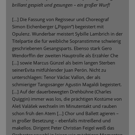
brillant gespielt und gesungen – ein großer Wurf!
[...] Die Fassung von Regisseur und Choreograf
Simon Eichenberger („Pippin“) begeistert mit
Opulenz. Wunderbar meistert Sybille Lambrich in der
Titelpartie die für weibliche Sopranstimme schwierig
geschriebenen Gesangsparts. Ebenso stark Gero
Wendorffin der zweiten Hauptrolle als Erzähler Che
[…] sowie Marcus Günzel als beim langen Sterben
seinerEvita mitfühlender Juan Perón. Nicht zu
unterschlagen: Tenor Václac Vallon, der als
schmieriger Tangosänger Agustin Magaldi begeistert.
[…] Auf der dauerbewegten Drehbühne (Charles
Quiggin) immer was los, die prächtigen Kostüme von
Aleš Valášek wechseln im Minutentakt und rauben
schon früh den Atem […] Chor und Ballett agieren –
in großer Besetzung – ebenfalls mitreißend und
makellos. Dirigent Peter Christian Feigel weiß das
Orchester sowohl in leisen wie mächtigen Momenten