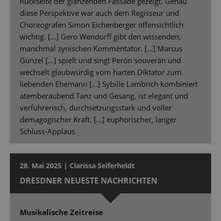
Rückseite der glänzenden Fassade gezeigt. Genau
diese Perspektive war auch dem Regisseur und
Choreografen Simon Eichenberger offensichtlich
wichtig. [...] Gero Wendorff gibt den wissenden,
manchmal zynischen Kommentator. [...] Marcus
Günzel […] spielt und singt Perón souverän und
wechselt glaubwürdig vom harten Diktator zum
liebenden Ehemann […] Sybille Lambrich kombiniert
atemberaubend Tanz und Gesang, ist elegant und
verführerisch, durchsetzungsstark und voller
demagogischer Kraft. […] euphorischer, langer
Schluss-Applaus
28. Mai 2025 | Clarissa Seiferheldt
DRESDNER NEUESTE NACHRICHTEN
Musikalische Zeitreise