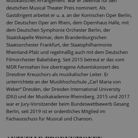
Musikalisches Arrangement“ war er zweimal für den
deutschen Musical Theater Preis nominiert. Als
Gastdirigent arbeitet er u. a. an der Komischen Oper Berlin,
der Deutschen Oper am Rhein, dem Opernhaus Halle, mit
dem Deutschen Symphonie Orchester Berlin, der
Staatskapelle Weimar, dem Brandenburgischen
Staatsorchester Frankfurt, der Staatsphilharmonie
Rheinland-Pfalz und regelmäßig auch mit dem Deutschen
Filmorchester Babelsberg. Seit 2015 betreut er das vom
MDR Fernsehen live übertragene Adventskonzert des
Dresdner Kreuzchors als musikalischer Leiter. Er
unterrichtete an der Musikhochschule „Carl Maria von
Weber“ Dresden, der Dresden International University
(DIU) und der Musikakademie Rheinsberg. 2015 und 2017
war er Jury-Vorsitzender beim Bundeswettbewerb Gesang
Berlin, seit 2019 ist er ordentliches Mitglied im
Fachausschuss für Musical und Chanson.