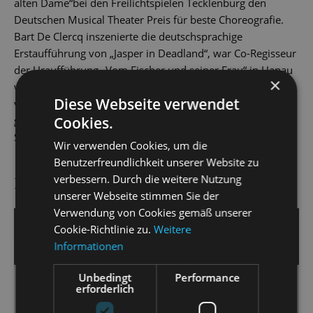
alten Dame“bei den Freilichtspielen Tecklenburg den
Deutschen Musical Theater Preis für beste Choreografie.
Bart De Clercq inszenierte die deutschsprachige
Erstaufführung von „Jasper in Deadland“, war Co-Regisseur
der Uraufführung „Vom Fischer und seiner Frau“ in Hanau
×
wo er 2023 für die Neuinszenierung von „Aschenputtel“
Diese Webseite verwendet
verantwortlich zeichnete. Ebenfalls 2023 erarbeitet er,
Cookies.
gemeinsam mit Gil Mehmert, für das Staatstheater
Saarbrücken, „Anatevka“.
Wir verwenden Cookies, um die
Benutzerfreundlichkeit unserer Website zu
verbessern. Durch die weitere Nutzung
PRESSESTIMMEN
unserer Webseite stimmen Sie der
Verwendung von Cookies gemäß unserer
14. April 2024 | Stefan Frey
Cookie-Richtlinie zu.
Weitere
Informationen
BR-KLASSIK
Unbedingt
Performance
erforderlich
Eine durchweg überzeugende Um-und
Besetzung