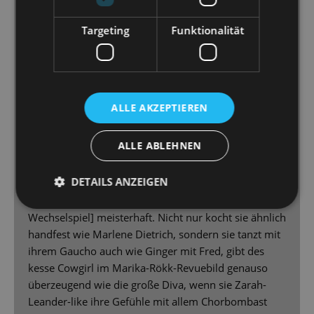
[...] Franziska Becker spielt [...] absolut überzeugend,
Targeting
Funktionalität
ganz und gar unoperettig und etabliert so die
realistische politische Ebene des Stücks.
[...] der Bühnenbild-Dschungel von Jürgen Franz
Kirner und die großartigen 30er Jahre Kostüme von
Daria Kornysheva [...] - eine wahre Augenweide.
ALLE AKZEPTIEREN
Peter Lund denkt die im Libretto angelegten Motive
zu Ende, verändert deshalb pointiert die Texte und
ALLE ABLEHNEN
macht so die durchaus hanebüchene Geschichte von
„Clivia“ plausibel [...]
DETAILS ANZEIGEN
Gero Wendorff ein Latin- Lover mit Schmelz in der
Stimme [...] Steffi Lehmann [beherrscht das
Wechselspiel] meisterhaft. Nicht nur kocht sie ähnlich
handfest wie Marlene Dietrich, sondern sie tanzt mit
ihrem Gaucho auch wie Ginger mit Fred, gibt des
kesse Cowgirl im Marika-Rökk-Revuebild genauso
überzeugend wie die große Diva, wenn sie Zarah-
Leander-like ihre Gefühle mit allem Chorbombast