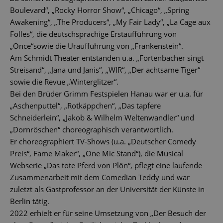
Boulevard“, „Rocky Horror Show“, „Chicago“, „Spring
Awakening“, „The Producers“, „My Fair Lady“, „La Cage aux
Folles“, die deutschsprachige Erstaufführung von
„Once“sowie die Uraufführung von „Frankenstein“.
Am Schmidt Theater entstanden u.a. „Fortenbacher singt
Streisand“, „Jana und Janis“, „WIR“, „Der achtsame Tiger“
sowie die Revue „Winterglitzer“.
Bei den Brüder Grimm Festspielen Hanau war er u.a. für
„Aschenputtel“, „Rotkäppchen“, „Das tapfere
Schneiderlein“, „Jakob & Wilhelm Weltenwandler“ und
„Dornröschen“ choreographisch verantwortlich.
Er choreographiert TV-Shows (u.a. „Deutscher Comedy
Preis“, Fame Maker“, „One Mic Stand“), die Musical
Webserie „Das tote Pferd von Plön“, pflegt eine laufende
Zusammenarbeit mit dem Comedian Teddy und war
zuletzt als Gastprofessor an der Universität der Künste in
Berlin tätig.
2022 erhielt er für seine Umsetzung von „Der Besuch der