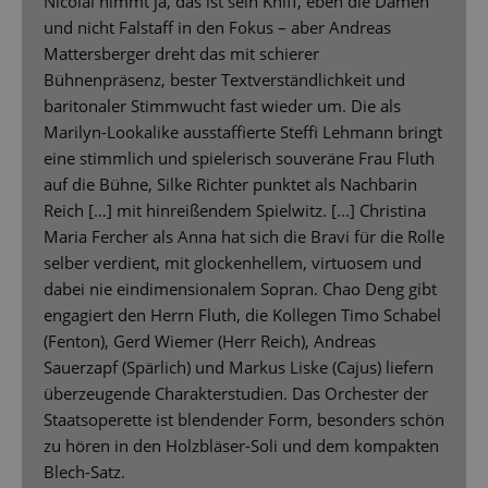
Nicolai nimmt ja, das ist sein Kniff, eben die Damen
und nicht Falstaff in den Fokus – aber Andreas
Mattersberger dreht das mit schierer
Bühnenpräsenz, bester Textverständlichkeit und
baritonaler Stimmwucht fast wieder um. Die als
Marilyn-Lookalike ausstaffierte Steffi Lehmann bringt
eine stimmlich und spielerisch souveräne Frau Fluth
auf die Bühne, Silke Richter punktet als Nachbarin
Reich […] mit hinreißendem Spielwitz. [...] Christina
Maria Fercher als Anna hat sich die Bravi für die Rolle
selber verdient, mit glockenhellem, virtuosem und
dabei nie eindimensionalem Sopran. Chao Deng gibt
engagiert den Herrn Fluth, die Kollegen Timo Schabel
(Fenton), Gerd Wiemer (Herr Reich), Andreas
Sauerzapf (Spärlich) und Markus Liske (Cajus) liefern
überzeugende Charakterstudien. Das Orchester der
Staatsoperette ist blendender Form, besonders schön
zu hören in den Holzbläser-Soli und dem kompakten
Blech-Satz.