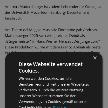
Andreas Mattersberger ist zudem Lehrender für Gesang an
der Universität Mozarteum Salzburg- Departement
Innsbruck.
Am Teatro del Maggio Musicale Fiorentino gab Andreas
Mattersberger 2025 sein erfolgreiches Debüt als
„Bürgermeister“ in Hans Werner Henzes „Der junge Lord“.
Diese Produktion wurde mit dem Franco Abbiati als beste
Produktion ausgezeichnet. 2026 wird er als „First Officer“
×
in „The death of Klinghoffer“ (John Adams) erneut am
Diese Webseite verwendet
Teatro del Maggio Musicale Fiorentino zu hören sein.
Cookies.
2028 wird Andreas Mattersberger sein Debüt am New
Wir verwenden Cookies, um die
National Theatre in Tokio geben.
Benutzerfreundlichkeit unserer Website zu
verbessern. Durch die weitere Nutzung
unserer Webseite stimmen Sie der
AKTUELLE PRODUKTIONEN
Verwendung von Cookies gemäß unserer
„
Hänsel und Gretel
“
Vater
Cookie-Richtlinie zu.
Weitere