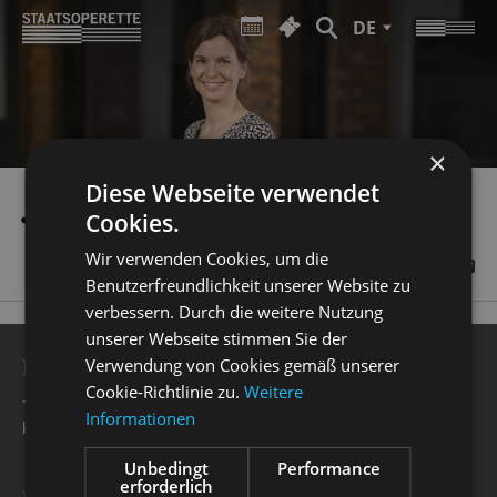
DE
×
Diese Webseite verwendet
JUDITH WIEMERS
Cookies.
Wir verwenden Cookies, um die
Benutzerfreundlichkeit unserer Website zu
verbessern. Durch die weitere Nutzung
unserer Webseite stimmen Sie der
BESUCHERSERVICE
Verwendung von Cookies gemäß unserer
Cookie-Richtlinie zu.
Weitere
+49 351 32042 222
Informationen
karten@staatsoperette.de
Unbedingt
Performance
erforderlich