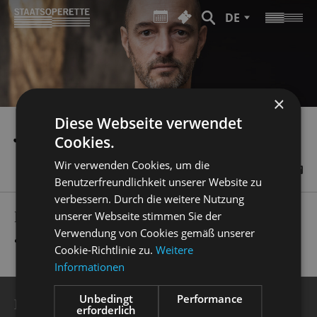
DE
×
Diese Webseite verwendet
JÜRGEN FRANZ KIRNER
Cookies.
Wir verwenden Cookies, um die
Benutzerfreundlichkeit unserer Website zu
verbessern. Durch die weitere Nutzung
PRODUCTIONS
unserer Webseite stimmen Sie der
Verwendung von Cookies gemäß unserer
„
Pariser Leben
“
Bühne
Cookie-Richtlinie zu.
Weitere
Informationen
Unbedingt
Performance
BESUCHERSERVICE
erforderlich