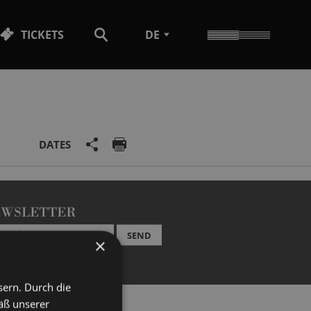
TICKETS
DE
DATES
EWSLETTER
SEND
×
sern. Durch die
äß unserer