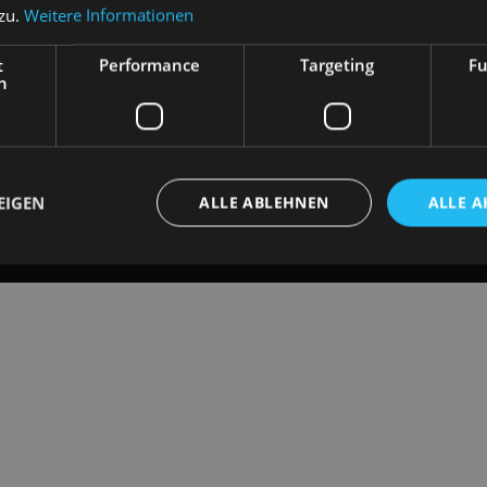
 zu.
Weitere Informationen
t
Performance
Targeting
Fu
h
EIGEN
ALLE ABLEHNEN
ALLE A