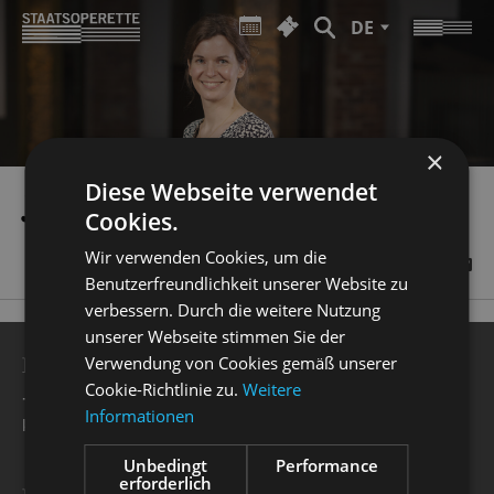
DE
×
Diese Webseite verwendet
JUDITH WIEMERS
Cookies.
Wir verwenden Cookies, um die
Benutzerfreundlichkeit unserer Website zu
verbessern. Durch die weitere Nutzung
unserer Webseite stimmen Sie der
BESUCHERSERVICE
Verwendung von Cookies gemäß unserer
Cookie-Richtlinie zu.
Weitere
+49 351 32042 222
Informationen
karten@staatsoperette.de
Unbedingt
Performance
erforderlich