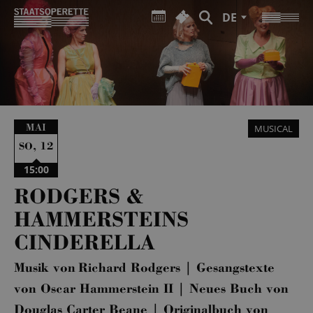
DE
MAI
MUSICAL
,
12
SO
15:00
RODGERS &
HAMMERSTEINS
CINDERELLA
Musik von Richard Rodgers | Gesangstexte
von Oscar Hammerstein II | Neues Buch von
Douglas Carter Beane | Originalbuch von