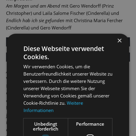
Am Morgen und am Abend
mit Gero Wendorff (Prinz
Christopher) und Laila Salome Fischer (Cinderella) und
Endlich hab ich sie gefunden
mit Christina Maria Fercher
(Cinderella) und Gero Wendorff
×
Mute
Remaining
-0:00
Loaded
:
Progress
:
Play
Fullscreen
0%
0%
Diese Webseite verwendet
Time
Mute
Cookies.
Remaining
-0:00
Loaded
:
Progress
:
Play
Fullscreen
0%
0%
Wir verwenden Cookies, um die
Time
Aschenputtel
gehört zu den schönsten Märchen der
Benutzerfreundlichkeit unserer Website zu
Weltliteratur. Auch im ohrwurmreichen Musical Richard
verbessern. Durch die weitere Nutzung
Rodgers und Oscar Hammersteins II von 1957 plagt
unserer Webseite stimmen Sie der
Cinderella sich mit ihrer streitsüchtigen Stiefmutter und
Verwendung von Cookies gemäß unserer
deren arroganten Töchtern, die sie wie eine Dienstbotin
Cookie-Richtlinie zu.
Weitere
behandeln. Der Clou der Broadway-Fassung von 2013 ist
Informationen
jedoch, dass sie auf der anderen Seite des Märchenwalds
in Prinz Christopher, der gegen seinen Willen zum König
Unbedingt
Performance
erforderlich
dressiert und verheiratet werden soll, einen unverhofften