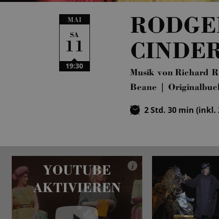
RODGE
MAI
SA
11
CINDE
19:30
Musik von Richard R
Beane | Originalbuc
2 Std. 30 min (inkl.
YOUTUBE
i
AKTIVIEREN