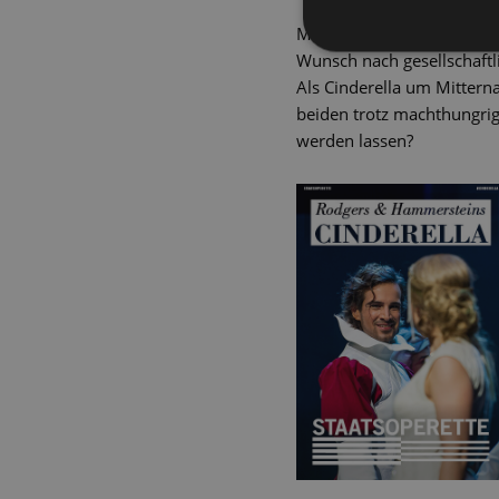
Mit viel Witz kombiniert 
Wunsch nach gesellschaftl
Als Cinderella um Mitterna
beiden trotz machthungri
werden lassen?