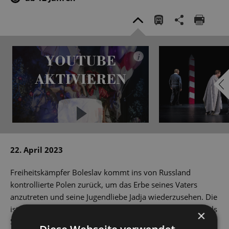
YOUTUBE
i
AKTIVIEREN
YouTube immer aktivieren
22. April 2023
Freiheitskämpfer Boleslav kommt ins von Russland
kontrollierte Polen zurück, um das Erbe seines Vaters
anzutreten und seine Jugendliebe Jadja wiederzusehen. Die
ist allerdings vorgesehen als sechste Ehefrau seines Onkels
×
Staschek, der weder den von ihm verwalteten Nachlass