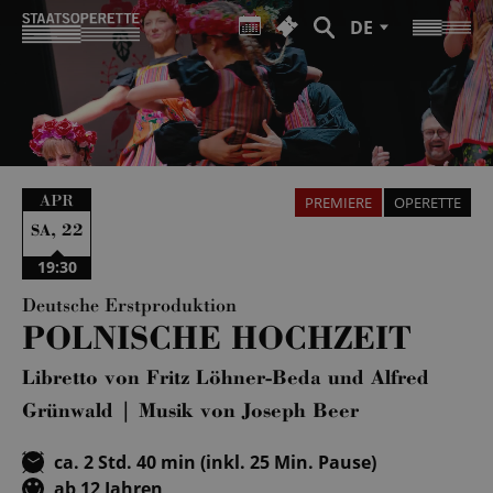
DE
APR
PREMIERE
OPERETTE
,
22
SA
19:30
Deutsche Erstproduktion
POLNISCHE HOCHZEIT
Libretto von Fritz Löhner-Beda und Alfred
Grünwald | Musik von Joseph Beer
ca. 2 Std. 40 min (inkl. 25 Min. Pause)
ab 12 Jahren