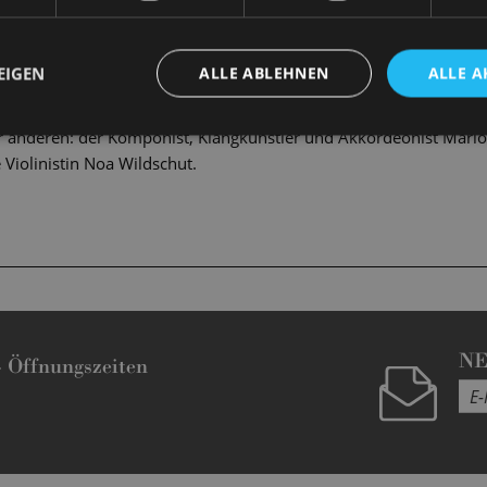
rigenten Ralf Sochaczewsky live auf die Bühne. In einer zweist
u einem Musikmix der Gegenwart. Unterhaltsam und kurzweilig wi
nd moderieren, Gäste begrüßen und aus seinem schier unendlich
EIGEN
ALLE ABLEHNEN
ALLE A
 erzählen.
r anderen: der Komponist, Klangkünstler und Akkordeonist Mario
 Violinistin Noa Wildschut.
N
-
Öffnungszeiten