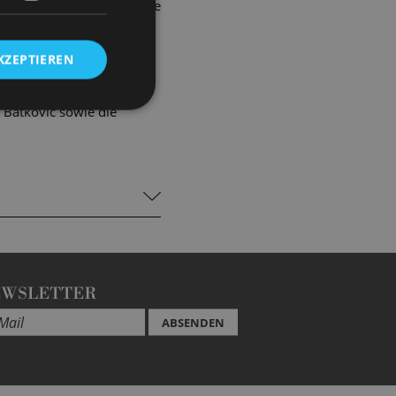
ündigen Show werden Klänge
e in seiner Radiosendung
en Schatz an
KZEPTIEREN
 Batkovic sowie die
EWSLETTER
ABSENDEN