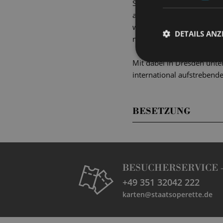
Staatsoperette und dem Di
aus drei Jahrhunderten z
wird Sven Helbig den Abe
DETAILS ANZ
musikalischen Geschichten
Mit dabei in Dresden unte
international aufstrebende
BESETZUNG
BESUCHERSERVICE 
+49 351 32042 222
karten@staatsoperette.de