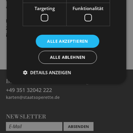
ausschließlich Barzahlung
Targeting
Funktionalität
Kostümverkauf
27. Januar 2024, 10 – 15 Uhr
im Foyer der Staatsoperette
ALLE AKZEPTIEREN
ALLE ABLEHNEN
DETAILS ANZEIGEN
BESUCHERSERVICE -
Öffnungszeiten
+49 351 32042 222
karten@staatsoperette.de
NEWSLETTER
ABSENDEN