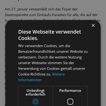
Am 27. Januar verwandelt sich das Foyer der
Staatsoperette zum Einkaufs-Paradies für alle, die auf der
Suche nach einmalig außergewöhnlichen Kleidungsstücken
×
oder extravaganten Einzelteilen sind. Denn: Der
Diese Webseite verwendet
Kostümfundus des Hauses wurde aussortiert, um Platz für
Cookies.
Neues zu schaffen.
Wir verwenden Cookies, um die
Über 800 Kostüme, Kostümteile, Accessoires und Hüte
Benutzerfreundlichkeit unserer Website zu
stehen dann zum Verkauf. Darunter Kostüme aus den
verbessern. Durch die weitere Nutzung
Inszenierungen „Blondinen bevorzugt!“, „Frau Luna“, „Der
unserer Webseite stimmen Sie der
Graf von Luxemburg“ oder „Orpheus in der Unterwelt“. Für
Verwendung von Cookies gemäß unserer
die Faschingssaison kann man sich mit verrückten Outfits
Cookie-Richtlinie zu.
Weitere
eindecken oder eins der fantasievollen und aufwendig
Informationen
gearbeiteten Kostüme – von Schneemann,
Weihnachtsengel bis Pflaumentoffel – aus der
Unbedingt
Performance
Weihnachtsshow ergattern.
erforderlich
Preise: von 3 € bis 25 €