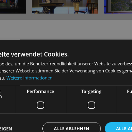
ite verwendet Cookies.
okies, um die Benutzerfreundlichkeit unserer Website zu verbes
angsee …“, da tummeln sich illustre Gäste auf der Suche nach ei
unserer Webseite stimmen Sie der Verwendung von Cookies gem
schaft des Hotels, angeführt von Wirtin Josepha Vogelhuber, geg
 zu.
Weitere Informationen
er Tochter Ottilie nur widerwillig in Ferienlaune versetzte Mode
t
Performance
Targeting
Fu
en Rechtsanwalt seines Konkurrenten antrifft, sind Spannungen
h
Kellner Leopold hat sich in seine Chefin verliebt, die sich jedoch a
ebenjenen Rechtsanwalt – zu interessieren scheint. Vor berausc
geahnte Allianzen – denn wer sollte unberührt bleiben, wenn es hei
EIGEN
ALLE ABLEHNEN
ALLE A