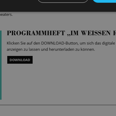
e-Operette wurde das
Weiße Rössl
1930 für ein Weltstadtpublikum
ky bis Robert Stolz – hier in einer spritzigen Fassung für Band un
eaters.
PROGRAMMHEFT „IM WEISSEN R
Klicken Sie auf den DOWNLOAD-Button, um sich das digital
anzeigen zu lassen und herunterladen zu können.
DOWNLOAD