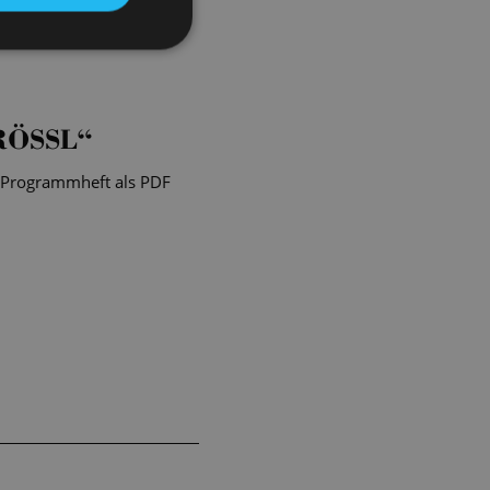
 konzipiert und ist mit
d Streichquintett – ein
ÖSSL“
e Programmheft als PDF