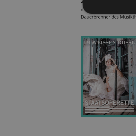
Als überschäumende Revu
der Musik von Ralph Benatz
Dauerbrenner des Musikth