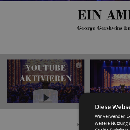
EIN AM
George Gershwins E
YOUTUBE
i
AKTIVIEREN
Diese Webse
YouTube immer aktivieren
Wir verwenden Co
weitere Nutzung 
Broadway, Hollywood, Welt
Cookie-Richtlinie