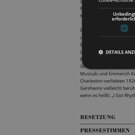
des 20. Jahrhunderts wie 
New York einen Namen und
Unbeding
Konzertsaal.
erforderlic
Das Orchester und Solist*i
unverwechselbaren Sound e
Europareise, auf der Gers
Lehár und Kálmán begegnet
DETAILS ANZ
Komposition, die eine wahr
Strawinskys
Scherzo à la 
Musicals und Emmerich Ká
Charleston-verliebten 1920
Gershwins vielleicht ber
wenn es heißt: „I Got Rhyt
BESETZUNG
PRESSESTIMMEN