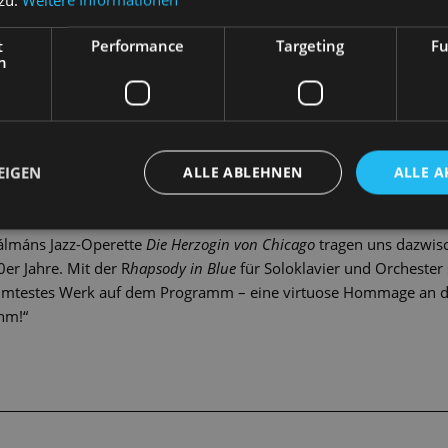
George Gershwin. Der Sohn jüdischer Einwanderer machte sich zu
 meisterte schließlich den Spagat zwischen Unterhaltungsbranc
t
Performance
Targeting
Fu
h
nnen der Staatsoperette lassen unter der Leitung von Peter Chris
rklingen und folgen ihm zu einer wichtigen biografischen Statio
hwin Kollegen wie Strawinsky, Prokofiew sowie Ravel traf und se
e. Seine Eindrücke ließ er 1928 in der Suite
Ein Amerikaner in Pa
EIGEN
ALLE ABLEHNEN
ALLE A
haft kosmopolitische Sprache spricht. Flankiert wird sie unter a
Russe
und Maurice Ravels im selben Jahr entstandenen
Boléro
. Auc
lmáns Jazz-Operette
Die Herzogin von Chicago
tragen uns dazwisc
er Jahre. Mit der R
hapsody in Blue
für Soloklavier und Orchester
ühmtestes Werk auf dem Programm – eine virtuose Hommage an de
hm!“