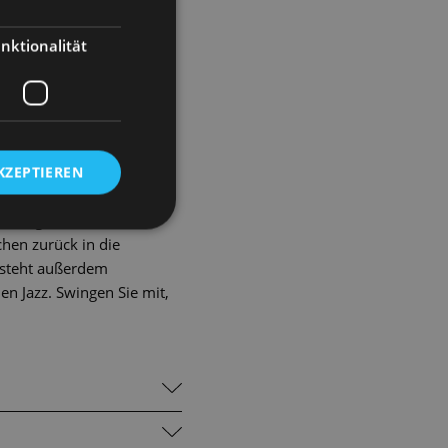
nächst als Songwriter in
he und klassischem
nktionalität
tian Feigel Gershwins
n: einer ausgiebigen
lbst den Operettengrößen
ris
verschmelzen – eine
KZEPTIEREN
nderen von Igor
h Songs aus Gershwins
hen zurück in die
 steht außerdem
n Jazz. Swingen Sie mit,