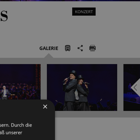
S
KONZERT
GALERIE
×
sern. Durch die
äß unserer
die amerikanische Kultur