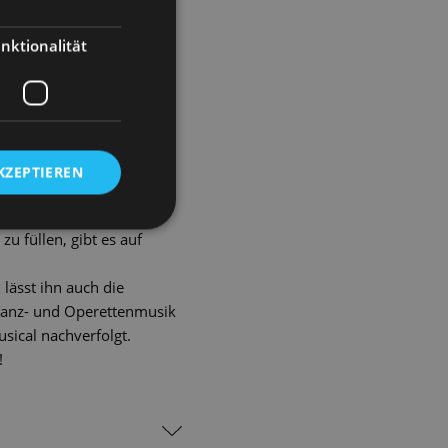
nktionalität
nis eingeschrieben wie
hr, perlt Adeles Lachen
Fuß! Immerhin schuf der
usiktheatralen Werken
überall und zu den
rteilt, um ja keine der
KZEPTIEREN
itten in der Nacht aufs
eierlichkeiten zum 200.
u füllen, gibt es auf
lässt ihn auch die
 Tanz- und Operettenmusik
sical nachverfolgt.
!