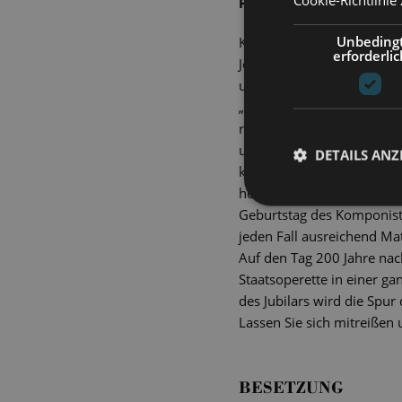
Premiere am 25. Oktob
Unbeding
Kaum ein anderer Komponis
erforderlic
Johann Strauss Sohn. Hört
und zieht die schöne, bla
„Walzerkönig“ fast 500 Wa
reiht sich ein Hit an den 
unmöglichsten Gelegenheit
DETAILS ANZ
kostbaren Melodien zu verl
hoteleigene Leinentuch ode
Geburtstag des Komponiste
jeden Fall ausreichend Mat
Auf den Tag 200 Jahre nach
Staatsoperette in einer g
des Jubilars wird die Spur
Lassen Sie sich mitreißen 
BESETZUNG