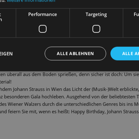
er
t
Performance
Targeting
Fu
t hat sich mit seinen Melodien derart in das kollektive Gedächt
h
 man seinen Namen, tritsch-tratscht die Polka vor dem inneren O
ue Donau in sanften Wogen vorbei. Auf jeden Fall aber wippt der 
lzer, Mazurkas, Polkas und Quadrillen. Und auch in seinen 17 m
nächsten. Die Einfälle zu seinen Stücken kamen Strauss angeblich 
en. In der ganzen Wohnung waren deshalb Zettel und Bleistifte ve
EIGEN
ALLE ABLEHNEN
ALLE A
ieren. Sogar unterwegs kam es vor, dass Strauss seine Einfälle m
r eine Caféhaus-Serviette kritzelte. Kein Wunder also, dass die F
n überall aus dem Boden sprießen, denn sicher ist doch: Um sie z
erial!
dem Johann Strauss in Wien das Licht der (Musik-)Welt erblickte, 
anz besonderen Gala hochleben. Ausgehend von der beliebtesten
 des Wiener Walzers durch die unterschiedlichen Genres bis ins Mu
und feiern Sie mit, wenn es heißt: Happy Birthday, Johann Strauss