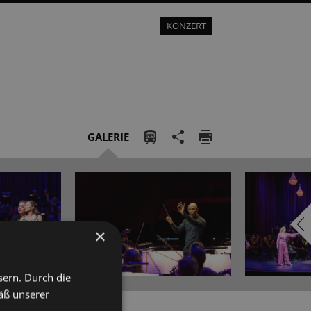
KONZERT
GALERIE
×
sern. Durch die
äß unserer