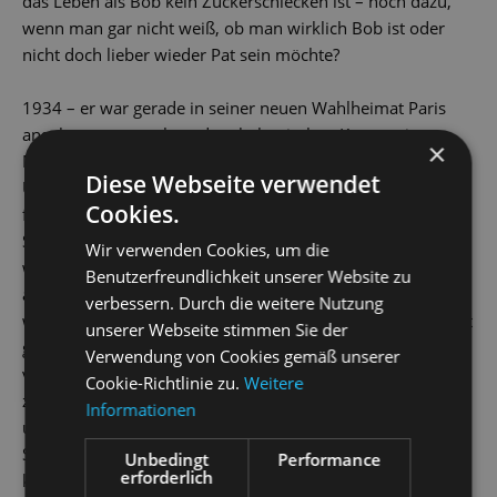
das Leben als Bob kein Zuckerschlecken ist – noch dazu,
wenn man gar nicht weiß, ob man wirklich Bob ist oder
nicht doch lieber wieder Pat sein möchte?
1934 – er war gerade in seiner neuen Wahlheimat Paris
angekommen – gelang dem kubanischen Komponisten
×
Moïses Simons mit
Toi c’est moi (Du bist ich)
ein
Diese Webseite verwendet
Überraschungserfolg. Die ungewohnte Mischung aus
Cookies.
französischer Leichtigkeit und exotischen Rhythmen, die
Simons dramaturgisch gekonnt einsetzte, schlug Publikum
Wir verwenden Cookies, um die
wie Presse in den Bann. Dabei war dem Habanero sein Ruf
Benutzerfreundlichkeit unserer Website zu
als kubanischer Jazz-Komponist bereits vorausgeeilt: Nur
verbessern. Durch die weitere Nutzung
wenige Jahre zuvor hatte er mit „El Manisero“ einen Welthit
unserer Webseite stimmen Sie der
gelandet, der den Rang des ersten millionenfach
Verwendung von Cookies gemäß unserer
verkauften kubanischen Songs erklomm. Übersetzt in
Cookie-Richtlinie zu.
Weitere
zahlreiche Sprachen und interpretiert von u.a. Stan Kenton
Informationen
und Dean Martin ist „El Manisero“ bis heute Moïses
Simons’ populärstes Lied, während seine über 40
Unbedingt
Performance
erforderlich
komponierten Zarzuelas und Operetten immer mehr in