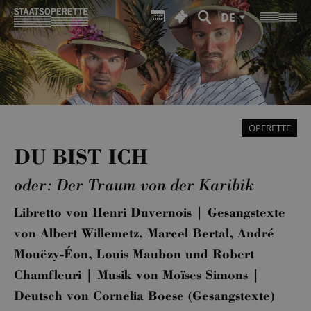
DE
OPERETTE
DU BIST ICH
oder: Der Traum von der Karibik
Libretto von Henri Duvernois | Gesangstexte
von Albert Willemetz, Marcel Bertal, André
Mouëzy-Éon, Louis Maubon und Robert
Chamfleuri | Musik von Moïses Simons |
Deutsch von Cornelia Boese (Gesangstexte)