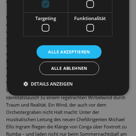
Vergessenheit geraten sind.
Flirrende Hitze, exotische Klänge und die ewige Suche nach
Targeting
Funktionalität
der eigenen Identität – welcher Stoff wäre besser geeignet,
um den Sommer zu feiern und die Tore für die noch junge
Spielzeit 2024/25 zu öffnen? Erstmals seit der
Wiederentdeckung und deutschsprachigen Erstaufführung
ALLE AKZEPTIEREN
des Stückes im Jahr 2013 erobert
Du bist ich
wieder eine
Bühne – in der komprimierten und temporeichen Fassung
von Matthias Reichwald, dem neuen Leitenden Regisseur
ALLE ABLEHNEN
der Staatsoperette. Gewürzt mit einer ordentliche Portion
Witz und Ironie steigert sich in seiner Interpretation der
DETAILS ANZEIGEN
Verwechslungskomödie der operettenübliche
Identitätstausch zu einem regelrechten Wirbelwind durch
Traum und Realität. Ein Wind, der auch vor dem
Orchestergraben nicht Halt macht: Unter der
musikalischen Leitung des neuen Chefdirigenten Michael
Ellis Ingram fliegen die Klänge von Conga über Foxtrott zu
Rumba – und laden nicht nur beim Sommernachtsball am