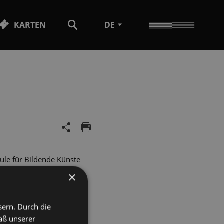
KARTEN
DE
ule für Bildende Künste
r Dresden und im
×
tiv Showcase Beat le Mot
ssistent am
sern. Durch die
 Kommilitoninnen die
äß unserer
rsammlung zelebrieren.