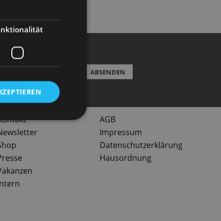
ktiv szene12.
nktionalität
EWSLETTER
ABSENDEN
KZEPTIEREN
Kontakt
AGB
Newsletter
Impressum
Shop
Datenschutzerklärung
Presse
Hausordnung
Vakanzen
Intern