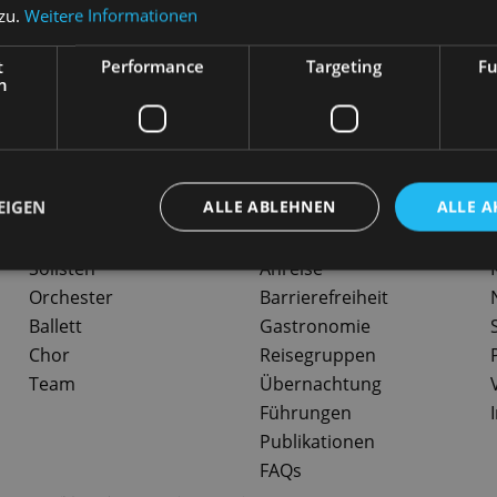
 zu.
Weitere Informationen
egelmäßig Kostüme und Bühnenbilder für das Dresdner Opernkolle
t
Performance
Targeting
Fu
h
N
-
Öffnungszeiten
EIGEN
ALLE ABLEHNEN
ALLE A
Solisten
Anreise
Orchester
Barrierefreiheit
Ballett
Gastronomie
Chor
Reisegruppen
Team
Übernachtung
Führungen
Publikationen
FAQs