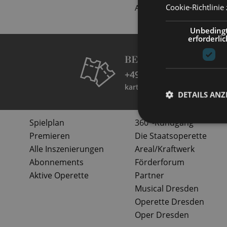
Cookie-Richtlinie
Außerdem realisiert er r
Unbeding
erforderlic
BESUCHERSERVICE 
+49 351 32042 222
karten@staatsoperette.de
DETAILS ANZ
Spielplan
360°-Rundgang
Premieren
Die Staatsoperette
Alle Inszenierungen
Areal/Kraftwerk
Abonnements
Förderforum
Aktive Operette
Partner
Musical Dresden
Operette Dresden
Oper Dresden