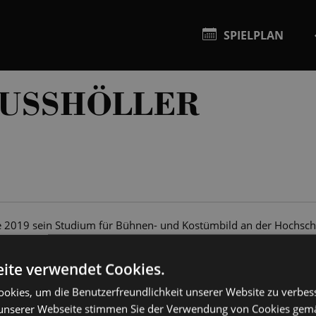
SPIELPLAN
USSHÖLLER
e 2019 sein Studium für Bühnen- und Kostümbild an der Hochsch
tudiums arbeitete er als technische Hilfskraft in der Semperope
ule für Bildende Künste. Gemeinsam mit dem Performance Kollek
ite verwendet Cookies.
iburg und Bern, sowie mit Apparatus in Berlin. Als Ausstattungsa
okies, um die Benutzerfreundlichkeit unserer Website zu verbes
tätig. Im Laufe seines Studiums gründete er gemeinsam mit vier
unserer Webseite stimmen Sie der Verwendung von Cookies gem
e Arbeitsweisen untersuchen und den performativen Raum der Ve