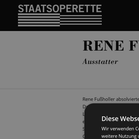
RENE F
Ausstatter
Rene Fußholler absolviert
Dresden. Während seines S
Labortheater der Hochsch
Diese Webse
entstanden Arbeiten in Fre
Wir verwenden Co
Staatsschauspiel Dresden 
weitere Nutzung 
Gruppe u n die kollektiv