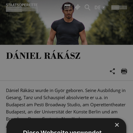
DE
DÁNIEL RÁKÁSZ
Dániel Rákász wurde in Györ geboren. Seine Ausbildung in
Gesang, Tanz und Schauspiel absolvierte er u.a. in
Budapest am Pesti Broadway Studio, am Operettentheater
Budapest, an der Universität der Künste Berlin und am
Broadway Dance Center in New York.
×
Als Solotänzer war er in seinem Heimatland u.a. in „Tanz
Diese Webseite verwendet
der Vampire“ oder „Sommernachtstraum – Das Musical“ zu