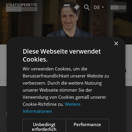
DE
×
Diese Webseite verwendet
RADEK STOPKA
Cookies.
Wir verwenden Cookies, um die
Benutzerfreundlichkeit unserer Website zu
verbessern. Durch die weitere Nutzung
unserer Webseite stimmen Sie der
BESUCHERSERVICE
Verwendung von Cookies gemäß unserer
Cookie-Richtlinie zu.
Weitere
+49 351 32042 222
Informationen
karten@staatsoperette.de
Unbedingt
Performance
erforderlich