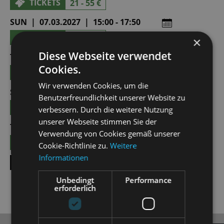
TICKETS
21 - 55 €
SUN | 07.03.2027 | 15:00 - 17:50
TICKETS
21 - 55 €
×
Diese Webseite verwendet
TUE | 09.03.2027 | 19:30 - 22:20
Cookies.
TICKETS
19 - 49 €
Wir verwenden Cookies, um die
SUN | 25.04.2027 | 15:00 - 17:50
Benutzerfreundlichkeit unserer Website zu
TICKETS
21 - 55 €
verbessern. Durch die weitere Nutzung
unserer Webseite stimmen Sie der
TUE | 25.05.2027 | 19:30 - 22:20
Verwendung von Cookies gemäß unserer
TICKETS
19 - 49 €
Cookie-Richtlinie zu.
Weitere
Informationen
SHOW ALL DATES
Unbedingt
Performance
erforderlich