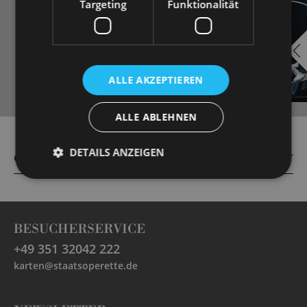
Targeting
Funktionalität
EMBED
i
YOUTUBE
ALLE AKZEPTIEREN
ALLE ABLEHNEN
Always show content from
YouTube
DETAILS ANZEIGEN
CAST
BESUCHERSERVICE
+49 351 32042 222
karten@staatsoperette.de