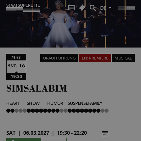
DE
MAY
URAUFFÜHRUNG
EN: PREMIERE
MUSICAL
,
16
SAT
19:30
SIMSALABIM
HEART
SHOW
HUMOR
SUSPENSE
FAMILY
2
5
3
5
3
von
von
von
von
von
5
5
5
5
5
SAT | 06.03.2027 | 19:30 - 22:20