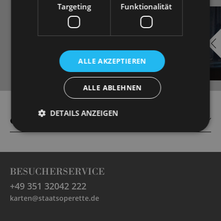
Targeting
Funktionalität
EMBED
i
YOUTUBE
ALLE AKZEPTIEREN
ALLE ABLEHNEN
Always show content from
YouTube
DETAILS ANZEIGEN
CAST
BESUCHERSERVICE
+49 351 32042 222
karten@staatsoperette.de