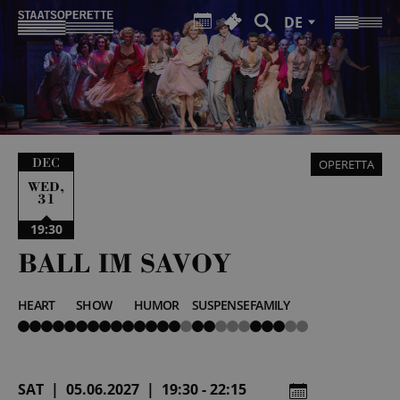
DE
DEC
OPERETTA
,
WED
31
19:30
BALL IM SAVOY
HEART
SHOW
HUMOR
SUSPENSE
FAMILY
5
5
4
2
3
von
von
von
von
von
5
5
5
5
5
SAT | 05.06.2027 | 19:30 - 22:15