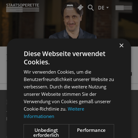
DE
×
Diese Webseite verwendet
RADEK STOPKA
Cookies.
Wir verwenden Cookies, um die
Benutzerfreundlichkeit unserer Website zu
verbessern. Durch die weitere Nutzung
unserer Webseite stimmen Sie der
BESUCHERSERVICE
Verwendung von Cookies gemäß unserer
Cookie-Richtlinie zu.
Weitere
+49 351 32042 222
Informationen
karten@staatsoperette.de
Unbedingt
Performance
erforderlich