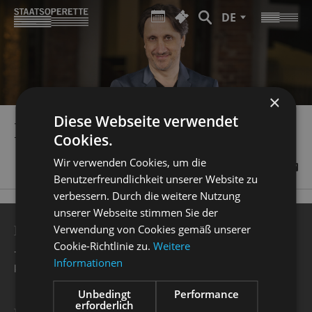
DE
×
Diese Webseite verwendet
RADEK STOPKA
Cookies.
Wir verwenden Cookies, um die
Benutzerfreundlichkeit unserer Website zu
verbessern. Durch die weitere Nutzung
unserer Webseite stimmen Sie der
BESUCHERSERVICE
Verwendung von Cookies gemäß unserer
Cookie-Richtlinie zu.
Weitere
+49 351 32042 222
Informationen
karten@staatsoperette.de
Unbedingt
Performance
erforderlich