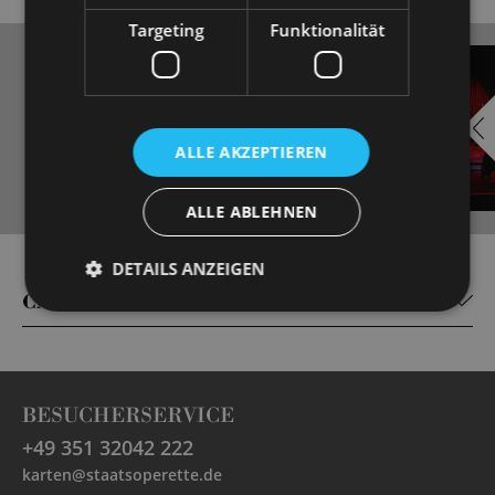
Targeting
Funktionalität
EMBED
i
YOUTUBE
ALLE AKZEPTIEREN
ALLE ABLEHNEN
Always show content from
DETAILS ANZEIGEN
YouTube
CAST
BESUCHERSERVICE
+49 351 32042 222
karten@staatsoperette.de