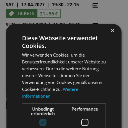
SAT | 17.04.2027 | 19:30 - 22:15
TICKETS
21 - 55 €
SUN | 18.04.2027 | 15:00 - 17:45
×
TICKETS
21 - 55 €
Diese Webseite verwendet
SAT | 01.05.2027 | 19:30 - 22:15
Cookies.
TICKETS
21 - 55 €
Wir verwenden Cookies, um die
Benutzerfreundlichkeit unserer Website zu
SUN | 02.05.2027 | 15:00 - 17:45
verbessern. Durch die weitere Nutzung
TICKETS
21 - 55 €
unserer Webseite stimmen Sie der
Verwendung von Cookies gemäß unserer
TUE | 08.06.2027 | 11:00 - 13:45
Cookie-Richtlinie zu.
Weitere
TICKETS
8,50 € - 24,00 €
Informationen
SHOW ALL DATES
Unbedingt
Performance
erforderlich