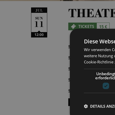
THEAT
JUL
SUN
11
TICKETS
15 €
12:00
Diese Webse
SUN | 27.09.2026 | 12:
Wir verwenden Co
weitere Nutzung 
SUN | 04.10.2026 | 12:
Cookie-Richtlinie
SUN | 25.10.2026 | 12:
Unbeding
erforderlic
SUN | 08.11.2026 | 12:
SUN | 22.11.2026 | 12:
SHOW ALL DATES
DETAILS ANZ