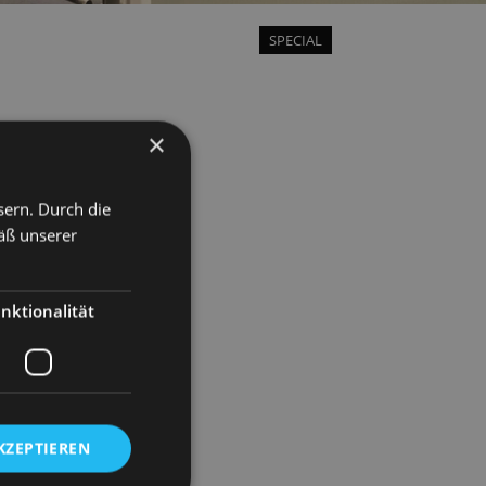
SPECIAL
×
sern. Durch die
äß unserer
nktionalität
KZEPTIEREN