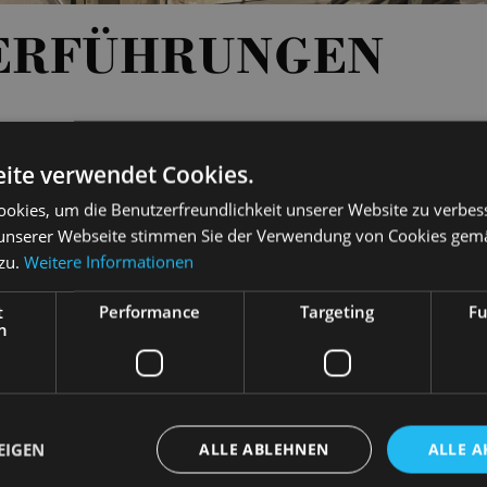
ERFÜHRUNGEN
ite verwendet Cookies.
00 - 13:00
TICKETS
15 €
okies, um die Benutzerfreundlichkeit unserer Website zu verbes
unserer Webseite stimmen Sie der Verwendung von Cookies gem
00 - 13:00
TICKETS
15 €
 zu.
Weitere Informationen
00 - 13:00
TICKETS
15 €
t
Performance
Targeting
Fu
h
00 - 13:00
TICKETS
15 €
00 - 13:00
TICKETS
15 €
EIGEN
ALLE ABLEHNEN
ALLE A