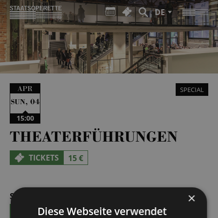
DE
APR
SPECIAL
,
04
SUN
15:00
THEATERFÜHRUNGEN
TICKETS
15 €
×
SUN | 27.09.2026 | 12:00 - 13:00
Diese Webseite verwendet
TICKETS
15 €