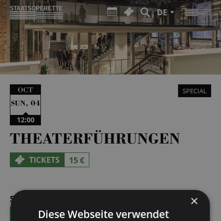
DE
OCT
SPECIAL
,
04
SUN
12:00
THEATERFÜHRUNGEN
TICKETS
15 €
×
SUN | 27.09.2026 | 12:00 - 13:00
Diese Webseite verwendet
TICKETS
15 €