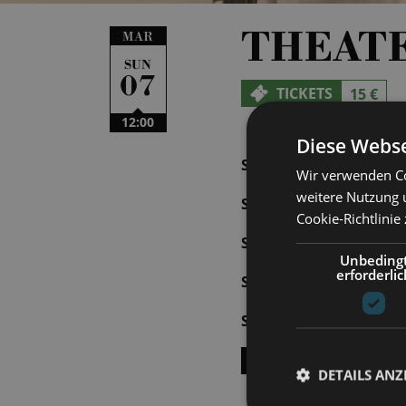
THEAT
MAR
SUN
07
TICKETS
15 €
12:00
Diese Webse
SUN | 27.09.2026 | 12:
Wir verwenden Co
weitere Nutzung 
SUN | 04.10.2026 | 12:
Cookie-Richtlinie
SUN | 25.10.2026 | 12:
Unbeding
erforderlic
SUN | 08.11.2026 | 12:
SUN | 22.11.2026 | 12:
SHOW ALL DATES
DETAILS ANZ