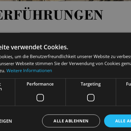
ERFÜHRUNGEN
ite verwendet Cookies.
00 - 13:00
TICKETS
15 €
okies, um die Benutzerfreundlichkeit unserer Website zu verbes
unserer Webseite stimmen Sie der Verwendung von Cookies gem
00 - 13:00
TICKETS
15 €
 zu.
Weitere Informationen
00 - 13:00
TICKETS
15 €
t
Performance
Targeting
Fu
h
00 - 13:00
TICKETS
15 €
00 - 13:00
TICKETS
15 €
EIGEN
ALLE ABLEHNEN
ALLE A