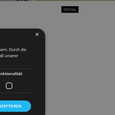
SPECIAL
×
sern. Durch die
äß unserer
nktionalität
KZEPTIEREN