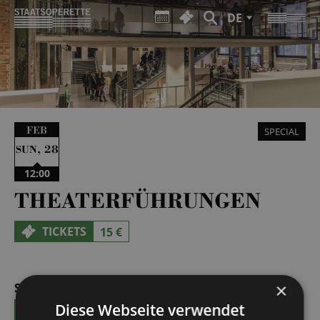
DE
FEB
SPECIAL
,
28
SUN
12:00
THEATERFÜHRUNGEN
TICKETS
15 €
×
SUN | 27.09.2026 | 12:00 - 13:00
Diese Webseite verwendet
TICKETS
15 €