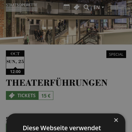
EN
OCT
SPECIAL
,
25
SUN
12:00
THEATERFÜHRUNGEN
TICKETS
15 €
×
SUN | 27.09.2026 | 12:00 - 13:00
Diese Webseite verwendet
TICKETS
15 €