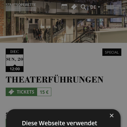
DE
DEC
SPECIAL
,
20
SUN
12:00
THEATERFÜHRUNGEN
TICKETS
15 €
×
SUN | 27.09.2026 | 12:00 - 13:00
Diese Webseite verwendet
TICKETS
15 €