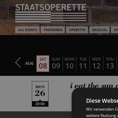
ALL EVENTS
PREMIEREN
OPERETTA
MUSICAL
O
SAT
SUN
MON
TUE
WED
THU
AUG
08
09
10
11
12
13
i eat the sun 
MON
26
Diese Webse
20:00
Wir verwenden Co
weitere Nutzung 