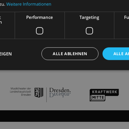
 zu.
Weitere Informationen
N
t
Performance
Targeting
Fu
h
EIGEN
ALLE ABLEHNEN
ALLE A