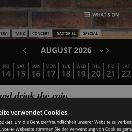
WHAT'S ON
PERA
TANZ
CONCERT
GASTSPIEL
SPECIAL
AUGUST 2026
FRI
SAT
SUN
MON
TUE
WED
THU
FRI
SAT
14
15
16
17
18
19
20
21
22
and drink the rain
ite verwendet Cookies.
okies, um die Benutzerfreundlichkeit unserer Website zu verbes
unserer Webseite stimmen Sie der Verwendung von Cookies gem