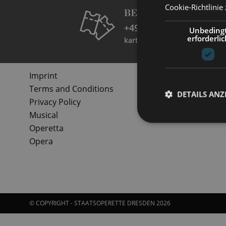
Cookie-Richtlinie
BESUCHERSERVICE
+49 351 32042 222
Unbeding
erforderlic
karten@staatsoperette.de
Imprint
Terms and Conditions
DETAILS ANZ
Privacy Policy
Musical
Operetta
Opera
© COPYRIGHT - STAATSOPERETTE DRESDEN 2026