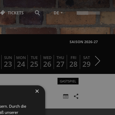
TICKETS
DE
SAISON 2026-27
SUN
MON
TUE
WED
THU
FRI
SAT
SUN
MO
23
24
25
26
27
28
29
30
3
GASTSPIEL
×
sern. Durch die
äß unserer