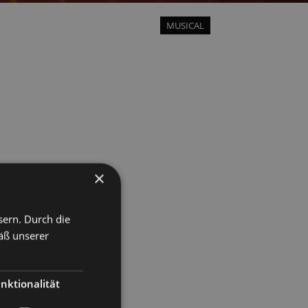
MUSICAL
×
sern. Durch die
äß unserer
nktionalität