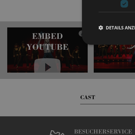
DETAILS ANZ
EMBED
i
YOUTUBE
Always show content from
YouTube
CAST
BESUCHERSERVICE