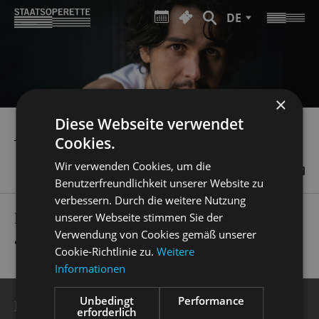
DE
×
Diese Webseite verwendet
ADRIAN DJOKIC
Cookies.
Wir verwenden Cookies, um die
Benutzerfreundlichkeit unserer Website zu
verbessern. Durch die weitere Nutzung
PRODUCTIONS
unserer Webseite stimmen Sie der
Verwendung von Cookies gemäß unserer
„
Cabaret
“
Clifford Bradshaw
Cookie-Richtlinie zu.
Weitere
Informationen
Unbedingt
Performance
BESUCHERSERVICE
erforderlich