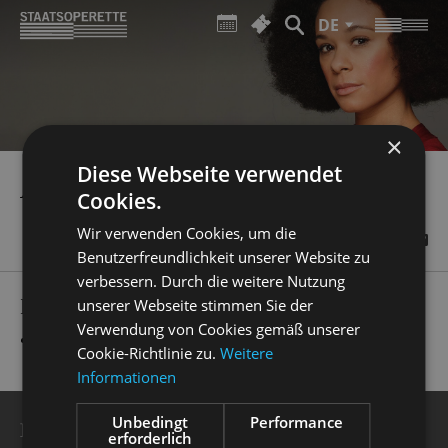
DE
×
Diese Webseite verwendet
ASWINTHA VERMEULEN
Cookies.
Wir verwenden Cookies, um die
Benutzerfreundlichkeit unserer Website zu
verbessern. Durch die weitere Nutzung
PRODUCTIONS
unserer Webseite stimmen Sie der
Verwendung von Cookies gemäß unserer
„
Cabaret
“
Sally Bowles
Cookie-Richtlinie zu.
Weitere
Informationen
Unbedingt
Performance
BESUCHERSERVICE
erforderlich