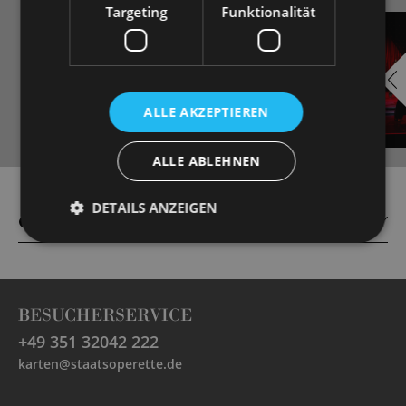
Targeting
Funktionalität
EMBED
i
YOUTUBE
ALLE AKZEPTIEREN
ALLE ABLEHNEN
Always show content from
YouTube
DETAILS ANZEIGEN
CAST
BESUCHERSERVICE
+49 351 32042 222
karten@staatsoperette.de