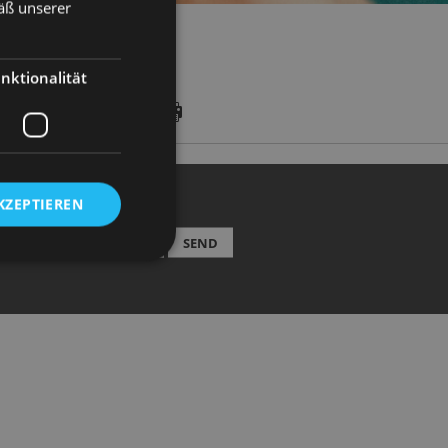
äß unserer
nktionalität
DATES
KZEPTIEREN
EWSLETTER
SEND