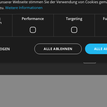
unserer Webseite stimmen Sie der Verwendung von Cookies gem
R MICHL
 zu.
Weitere Informationen
t
Performance
Targeting
Fu
h
EIGEN
ALLE ABLEHNEN
ALLE A
N