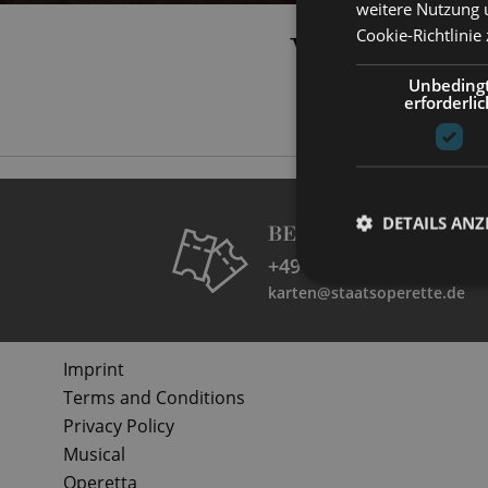
weitere Nutzung 
VOLKE
Cookie-Richtlinie
Unbeding
erforderlic
DETAILS ANZ
BESUCHERSERVICE
+49 351 32042 222
karten@staatsoperette.de
Imprint
Terms and Conditions
Privacy Policy
Musical
Operetta