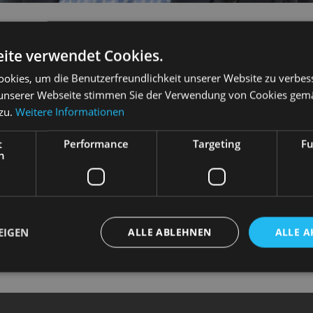
S RUNGE
ite verwendet Cookies.
okies, um die Benutzerfreundlichkeit unserer Website zu verbes
unserer Webseite stimmen Sie der Verwendung von Cookies gem
 zu.
Weitere Informationen
t
Performance
Targeting
Fu
eitung
h
Chorleitung
rleitung
ng
EIGEN
ALLE ABLEHNEN
ALLE A
horeinstudierung
leitung