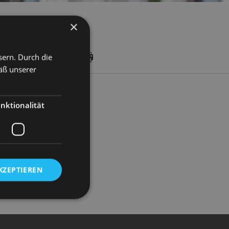
×
sern. Durch die
DATES
äß unserer
nktionalität
KZEPTIEREN